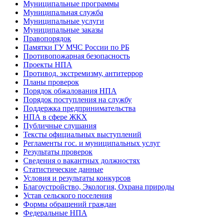
Муниципальные программы
Муниципальная служба
Муниципальные услуги
Муниципальные заказы
Правопорядок
Памятки ГУ МЧС России по РБ
Противопожарная безопасность
Проекты НПА
Противод. экстремизму, антитеррор
Планы проверок
Порядок обжалования НПА
Порядок поступления на службу
Поддержка предпринимательства
НПА в сфере ЖКХ
Публичные слушания
Тексты официальных выступлений
Регламенты гос. и муниципальных услуг
Результаты проверок
Сведения о вакантных должностях
Статистические данные
Условия и результаты конкурсов
Благоустройство, Экология, Охрана природы
Устав сельского поселения
Формы обращений граждан
Федеральные НПА