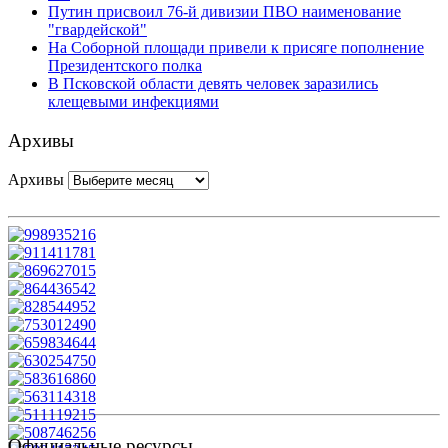
Путин присвоил 76-й дивизии ПВО наименование
"гвардейской"
На Соборной площади привели к присяге пополнение
Президентского полка
В Псковской области девять человек заразились
клещевыми инфекциями
Архивы
Архивы
Официальные ресурсы