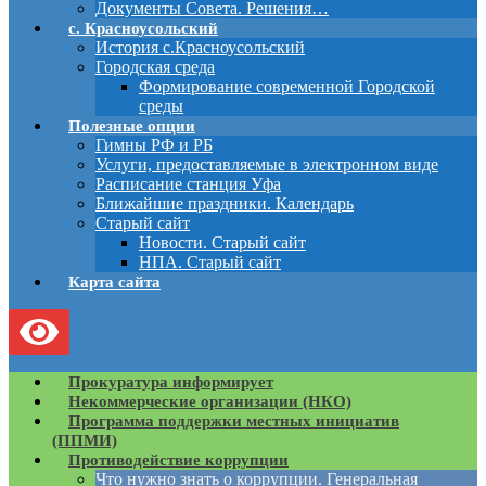
Документы Совета. Решения…
с. Красноусольский
История с.Красноусольский
Городская среда
Формирование современной Городской
среды
Полезные опции
Гимны РФ и РБ
Услуги, предоставляемые в электронном виде
Расписание станция Уфа
Ближайшие праздники. Календарь
Старый сайт
Новости. Старый сайт
НПА. Старый сайт
Карта сайта
Прокуратура информирует
Некоммерческие организации (НКО)
Программа поддержки местных инициатив
(ППМИ)
Противодействие коррупции
Что нужно знать о коррупции. Генеральная