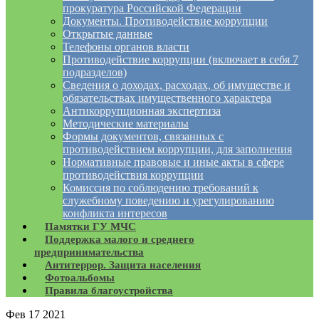
прокуратура Российской Федерации
Документы. Противодействие коррупции
Открытые данные
Телефоны органов власти
Противодействие коррупции (включает в себя 7
подразделов)
Сведения о доходах, расходах, об имуществе и
обязательствах имущественного характера
Антикоррупционная экспертиза
Методические материалы
Формы документов, связанных с
противодействием коррупции, для заполнения
Нормативные правовые и иные акты в сфере
противодействия коррупции
Комиссия по соблюдению требований к
служебному поведению и урегулированию
конфликта интересов
Памятки ГУ МЧС
Поддержка малого и среднего
предпринимательства
Антитеррор. Защита населения
Фотоальбомы
Правила благоустройства
Фев
17
2021