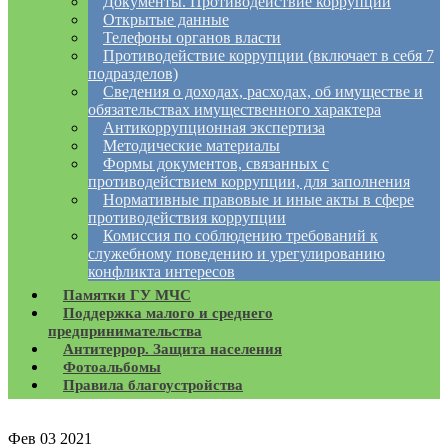
Документы. Противодействие коррупции
Открытые данные
Телефоны органов власти
Противодействие коррупции (включает в себя 7
подразделов)
Сведения о доходах, расходах, об имуществе и
обязательствах имущественного характера
Антикоррупционная экспертиза
Методические материалы
Формы документов, связанных с
противодействием коррупции, для заполнения
Нормативные правовые и иные акты в сфере
противодействия коррупции
Комиссия по соблюдению требований к
служебному поведению и урегулированию
конфликта интересов
Памятки ГУ МЧС
Поддержка малого и среднего
предпринимательства
Антитеррор. Защита населения
Фотоальбомы
Правила благоустройства
Фев
03
2021