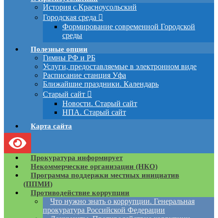
История с.Красноусольский
Городская среда
Формирование современной Городской
среды
Полезные опции
Гимны РФ и РБ
Услуги, предоставляемые в электронном виде
Расписание станция Уфа
Ближайшие праздники. Календарь
Старый сайт
Новости. Старый сайт
НПА. Старый сайт
Карта сайта
Прокуратура информирует
Некоммерческие организации (НКО)
Программа поддержки местных инициатив
(ППМИ)
Противодействие коррупции
Что нужно знать о коррупции. Генеральная
прокуратура Российской Федерации