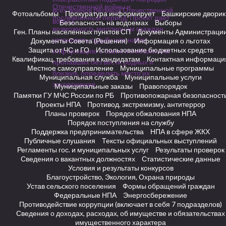
Фотоальбомы
Прокуратура информирует
Башкирские дворик
Безопасность на водоемах
Выборы
Ген. Планы населенных пунктов СП
Документы Администраци
Документы Совета (Решения)
Информация о льготах
Защита от ЧС и ГО
Использование бюджетных средств
Квалификац. требования к кандидатам
Контактная информаци
Местное самоуправление
Муниципальные программы
Муниципальная служба
Муниципальные услуги
Муниципальные заказы
Правопорядок
Памятки ГУ МЧС России по РБ
Противопожарная безопасност
Проекты НПА
Противод. экстремизму, антитеррор
Планы проверок
Порядок обжалования НПА
Порядок поступления на службу
Поддержка предпринимательства
НПА в сфере ЖКХ
Публичные слушания
Тексты официальных выступлений
Регламенты гос. и муниципальных услуг
Результаты проверок
Сведения о вакантных должностях
Статистические данные
Условия и результаты конкурсов
Благоустройство, Экология, Охрана природы
Устав сельского поселения
Формы обращений граждан
Федеральные НПА
Энергосбережение
Противодействие коррупции (включает в себя 7 подразделов)
Сведения о доходах, расходах, об имуществе и обязательствах
имущественного характера