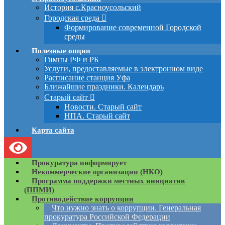
История с.Красноусольский
Городская среда
Формирование современной Городской
среды
Полезные опции
Гимны РФ и РБ
Услуги, предоставляемые в электронном виде
Расписание станция Уфа
Ближайшие праздники. Календарь
Старый сайт
Новости. Старый сайт
НПА. Старый сайт
Карта сайта
Прокуратура информирует
Некоммерческие организации (НКО)
Программа поддержки местных инициатив
(ППМИ)
Противодействие коррупции
Что нужно знать о коррупции. Генеральная
прокуратура Российской Федерации