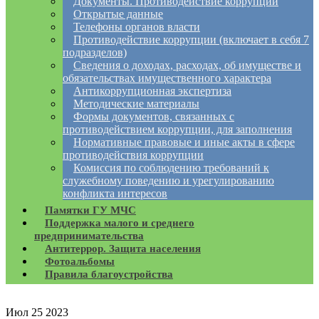
Документы. Противодействие коррупции
Открытые данные
Телефоны органов власти
Противодействие коррупции (включает в себя 7
подразделов)
Сведения о доходах, расходах, об имуществе и
обязательствах имущественного характера
Антикоррупционная экспертиза
Методические материалы
Формы документов, связанных с
противодействием коррупции, для заполнения
Нормативные правовые и иные акты в сфере
противодействия коррупции
Комиссия по соблюдению требований к
служебному поведению и урегулированию
конфликта интересов
Памятки ГУ МЧС
Поддержка малого и среднего
предпринимательства
Антитеррор. Защита населения
Фотоальбомы
Правила благоустройства
Июл
25
2023