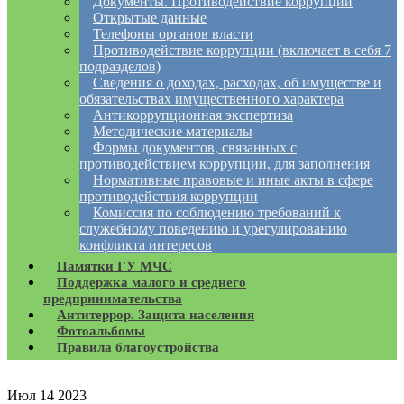
Документы. Противодействие коррупции
Открытые данные
Телефоны органов власти
Противодействие коррупции (включает в себя 7
подразделов)
Сведения о доходах, расходах, об имуществе и
обязательствах имущественного характера
Антикоррупционная экспертиза
Методические материалы
Формы документов, связанных с
противодействием коррупции, для заполнения
Нормативные правовые и иные акты в сфере
противодействия коррупции
Комиссия по соблюдению требований к
служебному поведению и урегулированию
конфликта интересов
Памятки ГУ МЧС
Поддержка малого и среднего
предпринимательства
Антитеррор. Защита населения
Фотоальбомы
Правила благоустройства
Июл
14
2023