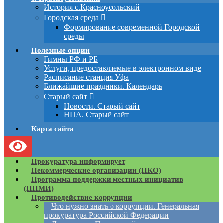
История с.Красноусольский
Городская среда
Формирование современной Городской
среды
Полезные опции
Гимны РФ и РБ
Услуги, предоставляемые в электронном виде
Расписание станция Уфа
Ближайшие праздники. Календарь
Старый сайт
Новости. Старый сайт
НПА. Старый сайт
Карта сайта
Прокуратура информирует
Некоммерческие организации (НКО)
Программа поддержки местных инициатив
(ППМИ)
Противодействие коррупции
Что нужно знать о коррупции. Генеральная
прокуратура Российской Федерации