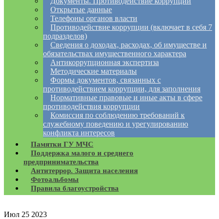
Документы. Противодействие коррупции
Открытые данные
Телефоны органов власти
Противодействие коррупции (включает в себя 7
подразделов)
Сведения о доходах, расходах, об имуществе и
обязательствах имущественного характера
Антикоррупционная экспертиза
Методические материалы
Формы документов, связанных с
противодействием коррупции, для заполнения
Нормативные правовые и иные акты в сфере
противодействия коррупции
Комиссия по соблюдению требований к
служебному поведению и урегулированию
конфликта интересов
Памятки ГУ МЧС
Поддержка малого и среднего
предпринимательства
Антитеррор. Защита населения
Фотоальбомы
Правила благоустройства
Июл
25
2023