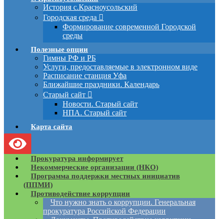
История с.Красноусольский
Городская среда
Формирование современной Городской
среды
Полезные опции
Гимны РФ и РБ
Услуги, предоставляемые в электронном виде
Расписание станция Уфа
Ближайшие праздники. Календарь
Старый сайт
Новости. Старый сайт
НПА. Старый сайт
Карта сайта
Прокуратура информирует
Некоммерческие организации (НКО)
Программа поддержки местных инициатив
(ППМИ)
Противодействие коррупции
Что нужно знать о коррупции. Генеральная
прокуратура Российской Федерации