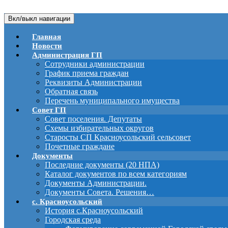
Вкл/выкл навигации
Главная
Новости
Администрация ГП
Сотрудники администрации
График приема граждан
Реквизиты Администрации
Обратная связь
Перечень муниципального имущества
Совет ГП
Совет поселения. Депутаты
Схемы избирательных округов
Старосты СП Красноусольский сельсовет
Почетные граждане
Документы
Последние документы (20 НПА)
Каталог документов по всем категориям
Документы Администрации.
Документы Совета. Решения…
с. Красноусольский
История с.Красноусольский
Городская среда