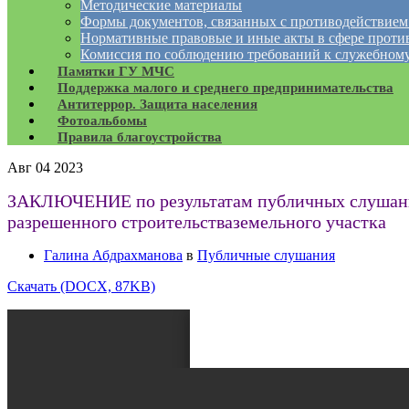
Методические материалы
Формы документов, связанных с противодействием
Нормативные правовые и иные акты в сфере проти
Комиссия по соблюдению требований к служебному
Памятки ГУ МЧС
Поддержка малого и среднего предпринимательства
Антитеррор. Защита населения
Фотоальбомы
Правила благоустройства
Авг
04
2023
ЗАКЛЮЧЕНИЕ по результатам публичных слушаний 
разрешенного строительстваземельного участка
Галина Абдрахманова
в
Публичные слушания
Скачать (DOCX, 87KB)