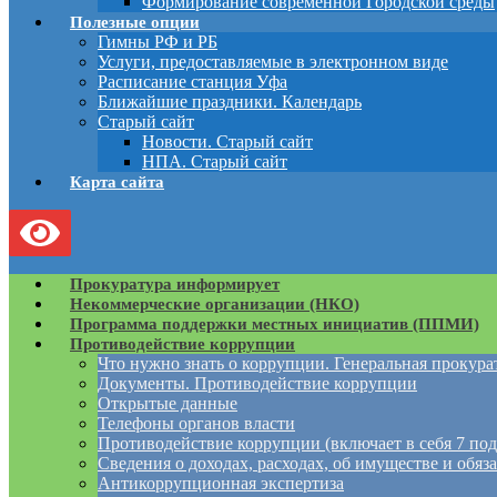
Формирование современной Городской среды
Полезные опции
Гимны РФ и РБ
Услуги, предоставляемые в электронном виде
Расписание станция Уфа
Ближайшие праздники. Календарь
Старый сайт
Новости. Старый сайт
НПА. Старый сайт
Карта сайта
Прокуратура информирует
Некоммерческие организации (НКО)
Программа поддержки местных инициатив (ППМИ)
Противодействие коррупции
Что нужно знать о коррупции. Генеральная прокур
Документы. Противодействие коррупции
Открытые данные
Телефоны органов власти
Противодействие коррупции (включает в себя 7 под
Сведения о доходах, расходах, об имуществе и обяз
Антикоррупционная экспертиза