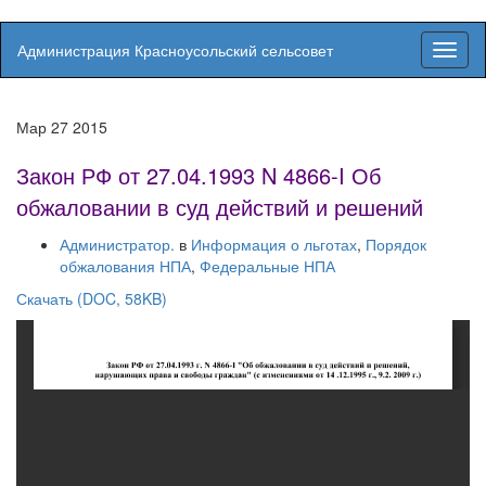
Администрация Красноусольский сельсовет
Вкл/
выкл
навиг
Мар
27
2015
Закон РФ от 27.04.1993 N 4866-I Об
обжаловании в суд действий и решений
Администратор.
в
Информация о льготах
,
Порядок
обжалования НПА
,
Федеральные НПА
Скачать (DOC, 58KB)