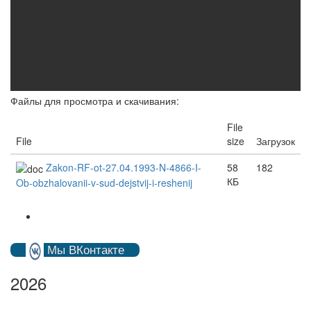
Файлы для просмотра и скачивания:
File
File
size
Загрузок
Zakon-RF-ot-27.04.1993-N-4866-I-
58
182
КБ
Ob-obzhalovanii-v-sud-dejstvij-i-reshenij
Мы ВКонтакте
2026