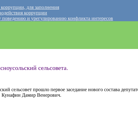
 коррупции, для заполнения
водействия коррупции
 поведению и урегулированию конфликта интересов
асноусольский сельсовета.
ский сельсовет прошло первое заседание нового состава депутат
ан Кунафин Дамир Венерович.