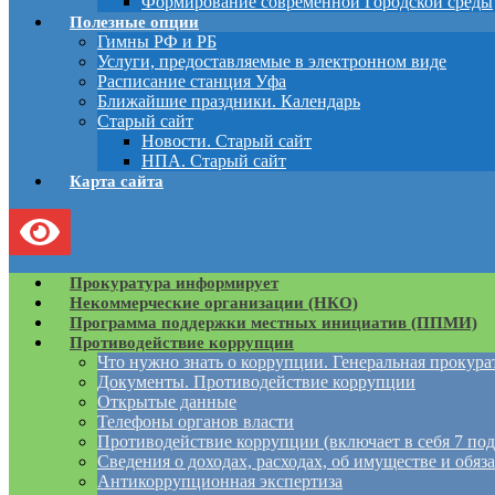
Формирование современной Городской среды
Полезные опции
Гимны РФ и РБ
Услуги, предоставляемые в электронном виде
Расписание станция Уфа
Ближайшие праздники. Календарь
Старый сайт
Новости. Старый сайт
НПА. Старый сайт
Карта сайта
Прокуратура информирует
Некоммерческие организации (НКО)
Программа поддержки местных инициатив (ППМИ)
Противодействие коррупции
Что нужно знать о коррупции. Генеральная прокур
Документы. Противодействие коррупции
Открытые данные
Телефоны органов власти
Противодействие коррупции (включает в себя 7 под
Сведения о доходах, расходах, об имуществе и обяз
Антикоррупционная экспертиза