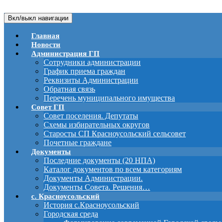
Вкл/выкл навигации
Главная
Новости
Администрация ГП
Сотрудники администрации
График приема граждан
Реквизиты Администрации
Обратная связь
Перечень муниципального имущества
Совет ГП
Совет поселения. Депутаты
Схемы избирательных округов
Старосты СП Красноусольский сельсовет
Почетные граждане
Документы
Последние документы (20 НПА)
Каталог документов по всем категориям
Документы Администрации.
Документы Совета. Решения…
с. Красноусольский
История с.Красноусольский
Городская среда