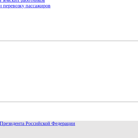
 земских работников
 перевозку пассажиров
Президента Российской Федерации