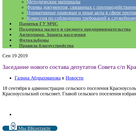
Методические материалы
Формы документов, связанных с противодействием
Нормативные правовые и иные акты в сфере проти
Комиссия по соблюдению требований к служебному
Памятки ГУ МЧС
Поддержка малого и среднего предпринимательства
Антитеррор. Защита населения
Фотоальбомы
Правила благоустройства
Сен
19
2019
Заседание нового состава депутатов Совета с/п Кр
Галина Абдрахманова
в
Новости
18 сентября в администрации сельского поселения Красноусоль
Красноусольский сельсовет. Главой сельского поселения избр
Мы ВКонтакте