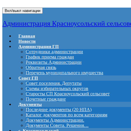
Вкл/выкл навигации
Администрация Красноусольский сельсов
Главная
Новости
Администрация ГП
Сотрудники администрации
График приема граждан
Реквизиты Администрации
Обратная связь
Перечень муниципального имущества
Совет ГП
Совет поселения. Депутаты
Схемы избирательных округов
Старосты СП Красноусольский сельсовет
Почетные граждане
Документы
Последние документы (20 НПА)
Каталог документов по всем категориям
Документы Администрации.
Документы Совета. Решения…
с. Красноусольский