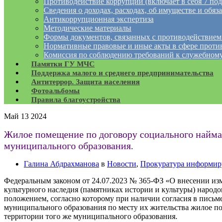
Противодействие коррупции (включает в себя 7 под
Сведения о доходах, расходах, об имуществе и обяз
Антикоррупционная экспертиза
Методические материалы
Формы документов, связанных с противодействием
Нормативные правовые и иные акты в сфере проти
Комиссия по соблюдению требований к служебному
Памятки ГУ МЧС
Поддержка малого и среднего предпринимательства
Антитеррор. Защита населения
Фотоальбомы
Правила благоустройства
Май
13
2024
Жилое помещение по договору социального найма 
муниципального образования.
Галина Абдрахманова
в
Новости
,
Прокуратура информир
Федеральным законом от 24.07.2023 № 365-ФЗ «О внесении из
культурного наследия (памятниках истории и культуры) народ
положением, согласно которому при наличии согласия в пись
муниципального образования по месту их жительства жилое п
территории того же муниципального образования.