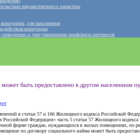
разделов)
ательствах имущественного характера
 коррупции, для заполнения
водействия коррупции
 поведению и урегулированию конфликта интересов
может быть предоставлено в другом населенном пу
ует
менений в статьи 57 и 166 Жилищного кодекса Российской Феде
ов Российской Федерации» часть 5 статьи 57 Жилищного кодекс
менной форме граждан, нуждающихся в жилых помещениях, по р
омещение по договору социального найма может быть предоставл