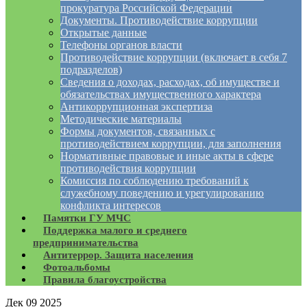
прокуратура Российской Федерации
Документы. Противодействие коррупции
Открытые данные
Телефоны органов власти
Противодействие коррупции (включает в себя 7
подразделов)
Сведения о доходах, расходах, об имуществе и
обязательствах имущественного характера
Антикоррупционная экспертиза
Методические материалы
Формы документов, связанных с
противодействием коррупции, для заполнения
Нормативные правовые и иные акты в сфере
противодействия коррупции
Комиссия по соблюдению требований к
служебному поведению и урегулированию
конфликта интересов
Памятки ГУ МЧС
Поддержка малого и среднего
предпринимательства
Антитеррор. Защита населения
Фотоальбомы
Правила благоустройства
Дек
09
2025