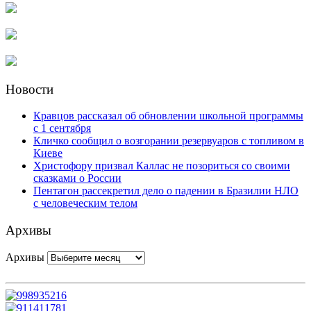
Новости
Кравцов рассказал об обновлении школьной программы
с 1 сентября
Кличко сообщил о возгорании резервуаров с топливом в
Киеве
Христофору призвал Каллас не позориться со своими
сказками о России
Пентагон рассекретил дело о падении в Бразилии НЛО
с человеческим телом
Архивы
Архивы