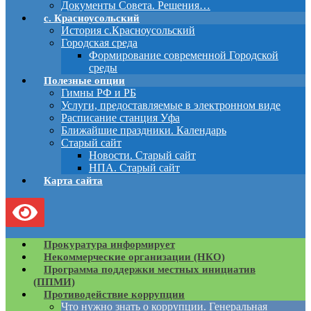
Документы Совета. Решения…
с. Красноусольский
История с.Красноусольский
Городская среда
Формирование современной Городской
среды
Полезные опции
Гимны РФ и РБ
Услуги, предоставляемые в электронном виде
Расписание станция Уфа
Ближайшие праздники. Календарь
Старый сайт
Новости. Старый сайт
НПА. Старый сайт
Карта сайта
Прокуратура информирует
Некоммерческие организации (НКО)
Программа поддержки местных инициатив
(ППМИ)
Противодействие коррупции
Что нужно знать о коррупции. Генеральная