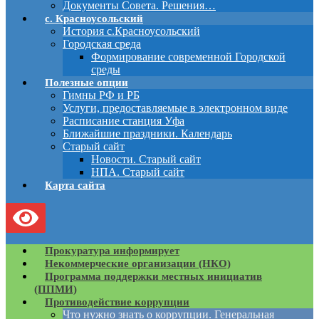
Документы Совета. Решения…
с. Красноусольский
История с.Красноусольский
Городская среда
Формирование современной Городской
среды
Полезные опции
Гимны РФ и РБ
Услуги, предоставляемые в электронном виде
Расписание станция Уфа
Ближайшие праздники. Календарь
Старый сайт
Новости. Старый сайт
НПА. Старый сайт
Карта сайта
Прокуратура информирует
Некоммерческие организации (НКО)
Программа поддержки местных инициатив
(ППМИ)
Противодействие коррупции
Что нужно знать о коррупции. Генеральная