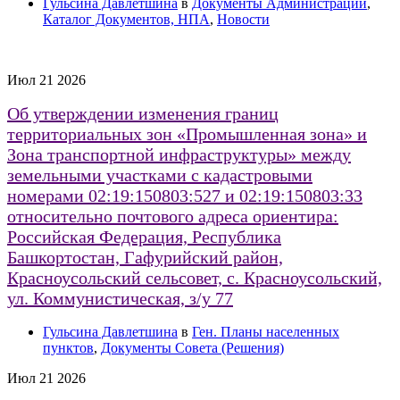
Гульсина Давлетшина
в
Документы Администрации
,
Каталог Документов, НПА
,
Новости
Июл
21
2026
Об утверждении изменения границ
территориальных зон «Промышленная зона» и
Зона транспортной инфраструктуры» между
земельными участками с кадастровыми
номерами 02:19:150803:527 и 02:19:150803:33
относительно почтового адреса ориентира:
Российская Федерация, Республика
Башкортостан, Гафурийский район,
Красноусольский сельсовет, с. Красноусольский,
ул. Коммунистическая, з/у 77
Гульсина Давлетшина
в
Ген. Планы населенных
пунктов
,
Документы Совета (Решения)
Июл
21
2026