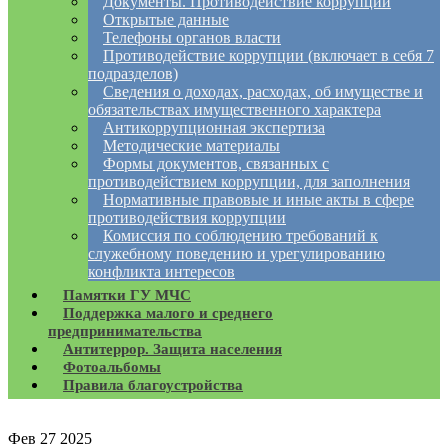
Документы. Противодействие коррупции
Открытые данные
Телефоны органов власти
Противодействие коррупции (включает в себя 7
подразделов)
Сведения о доходах, расходах, об имуществе и
обязательствах имущественного характера
Антикоррупционная экспертиза
Методические материалы
Формы документов, связанных с
противодействием коррупции, для заполнения
Нормативные правовые и иные акты в сфере
противодействия коррупции
Комиссия по соблюдению требований к
служебному поведению и урегулированию
конфликта интересов
Памятки ГУ МЧС
Поддержка малого и среднего
предпринимательства
Антитеррор. Защита населения
Фотоальбомы
Правила благоустройства
Фев
27
2025