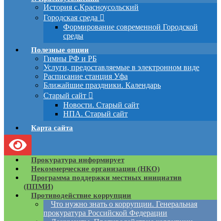
История с.Красноусольский
Городская среда
Формирование современной Городской
среды
Полезные опции
Гимны РФ и РБ
Услуги, предоставляемые в электронном виде
Расписание станция Уфа
Ближайшие праздники. Календарь
Старый сайт
Новости. Старый сайт
НПА. Старый сайт
Карта сайта
Прокуратура информирует
Некоммерческие организации (НКО)
Программа поддержки местных инициатив
(ППМИ)
Противодействие коррупции
Что нужно знать о коррупции. Генеральная
прокуратура Российской Федерации