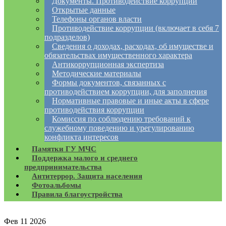
Документы. Противодействие коррупции
Открытые данные
Телефоны органов власти
Противодействие коррупции (включает в себя 7
подразделов)
Сведения о доходах, расходах, об имуществе и
обязательствах имущественного характера
Антикоррупционная экспертиза
Методические материалы
Формы документов, связанных с
противодействием коррупции, для заполнения
Нормативные правовые и иные акты в сфере
противодействия коррупции
Комиссия по соблюдению требований к
служебному поведению и урегулированию
конфликта интересов
Памятки ГУ МЧС
Поддержка малого и среднего
предпринимательства
Антитеррор. Защита населения
Фотоальбомы
Правила благоустройства
Фев
11
2026