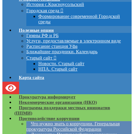
История с.Красноусольский
Городская среда
Формирование современной Городской
среды
Полезные опции
Гимны РФ и РБ
Услуги, предоставляемые в электронном виде
Расписание станция Уфа
Ближайшие праздники. Календарь
Старый сайт
Новости. Старый сайт
НПА. Старый сайт
Карта сайта
Прокуратура информирует
Некоммерческие организации (НКО)
Программа поддержки местных инициатив
(ППМИ)
Противодействие коррупции
Что нужно знать о коррупции. Генеральная
прокуратура Российской Федерации