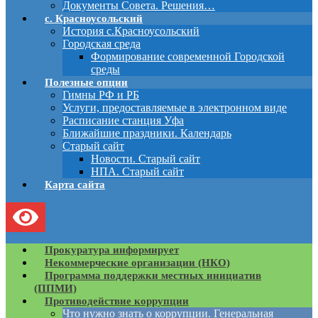
Документы Совета. Решения…
с. Красноусольский
История с.Красноусольский
Городская среда
Формирование современной Городской
среды
Полезные опции
Гимны РФ и РБ
Услуги, предоставляемые в электронном виде
Расписание станция Уфа
Ближайшие праздники. Календарь
Старый сайт
Новости. Старый сайт
НПА. Старый сайт
Карта сайта
Прокуратура информирует
Некоммерческие организации (НКО)
Программа поддержки местных инициатив
(ППМИ)
Противодействие коррупции
Что нужно знать о коррупции. Генеральная