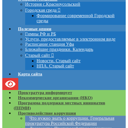
История с.Красноусольский
Городская среда
Формирование современной Городской
среды
Полезные опции
Гимны РФ и РБ
Услуги, предоставляемые в электронном виде
Расписание станция Уфа
Ближайшие праздники. Календарь
Старый сайт
Новости. Старый сайт
НПА. Старый сайт
Карта сайта
Прокуратура информирует
Некоммерческие организации (НКО)
Программа поддержки местных инициатив
(ППМИ)
Противодействие коррупции
Что нужно знать о коррупции. Генеральная
прокуратура Российской Федерации