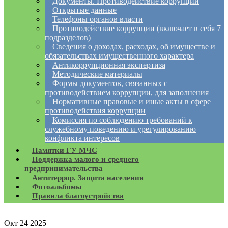
Документы. Противодействие коррупции
Открытые данные
Телефоны органов власти
Противодействие коррупции (включает в себя 7
подразделов)
Сведения о доходах, расходах, об имуществе и
обязательствах имущественного характера
Антикоррупционная экспертиза
Методические материалы
Формы документов, связанных с
противодействием коррупции, для заполнения
Нормативные правовые и иные акты в сфере
противодействия коррупции
Комиссия по соблюдению требований к
служебному поведению и урегулированию
конфликта интересов
Памятки ГУ МЧС
Поддержка малого и среднего
предпринимательства
Антитеррор. Защита населения
Фотоальбомы
Правила благоустройства
Окт
24
2025