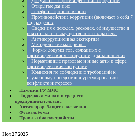
Документы. Противодействие коррупции
Открытые данные
Телефоны органов власти
Противодействие коррупции (включает в себя 7
подразделов)
Сведения о доходах, расходах, об имуществе и
обязательствах имущественного характера
Антикоррупционная экспертиза
Методические материалы
Формы документов, связанных с
противодействием коррупции, для заполнения
Нормативные правовые и иные акты в сфере
противодействия коррупции
Комиссия по соблюдению требований к
служебному поведению и урегулированию
конфликта интересов
Памятки ГУ МЧС
Поддержка малого и среднего
предпринимательства
Антитеррор. Защита населения
Фотоальбомы
Правила благоустройства
Ноя
27
2025