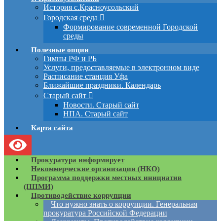
История с.Красноусольский
Городская среда
Формирование современной Городской
среды
Полезные опции
Гимны РФ и РБ
Услуги, предоставляемые в электронном виде
Расписание станция Уфа
Ближайшие праздники. Календарь
Старый сайт
Новости. Старый сайт
НПА. Старый сайт
Карта сайта
Прокуратура информирует
Некоммерческие организации (НКО)
Программа поддержки местных инициатив
(ППМИ)
Противодействие коррупции
Что нужно знать о коррупции. Генеральная
прокуратура Российской Федерации