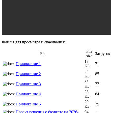
Файлы для просмотра и скачивания:
File
File
Загрузок
size
17
Приложение 1
71
КБ
25
Приложение 2
85
КБ
35
Приложение 3
77
КБ
28
Приложение 4
84
КБ
29
Приложение 5
75
КБ
Проект решения о бюджете на 2026-
94