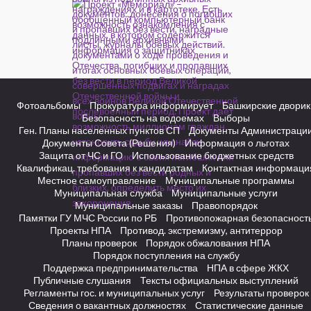
Фотоальбомы
Прокуратура информирует
Башкирские дворик
Безопасность на водоемах
Выборы
Ген. Планы населенных пунктов СП
Документы Администраци
Документы Совета (Решения)
Информация о льготах
Защита от ЧС и ГО
Использование бюджетных средств
Квалификац. требования к кандидатам
Контактная информаци
Местное самоуправление
Муниципальные программы
Муниципальная служба
Муниципальные услуги
Муниципальные заказы
Правопорядок
Памятки ГУ МЧС России по РБ
Противопожарная безопасност
Проекты НПА
Противод. экстремизму, антитеррор
Планы проверок
Порядок обжалования НПА
Порядок поступления на службу
Поддержка предпринимательства
НПА в сфере ЖКХ
Публичные слушания
Тексты официальных выступлений
Регламенты гос. и муниципальных услуг
Результаты проверок
Сведения о вакантных должностях
Статистические данные