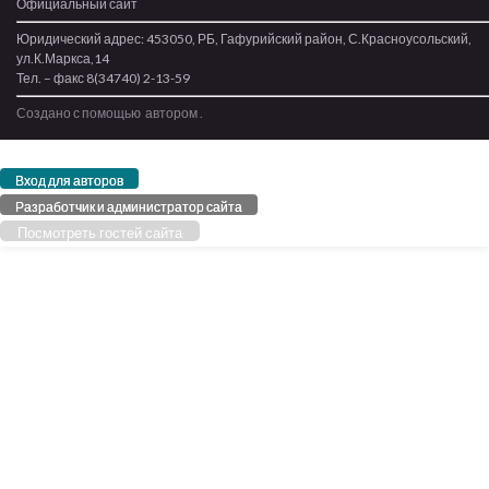
Официальный сайт
Юридический адрес: 453050, РБ, Гафурийский район, С.Красноусольский,
ул.К.Маркса,14
Тел. – факс 8(34740) 2-13-59
Создано с помощью
автором
.
Вход для авторов
Разработчик и администратор сайта
Посмотреть гостей сайта