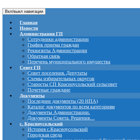
Вкл/выкл навигации
Главная
Новости
Администрация ГП
Сотрудники администрации
График приема граждан
Реквизиты Администрации
Обратная связь
Перечень муниципального имущества
Совет ГП
Совет поселения. Депутаты
Схемы избирательных округов
Старосты СП Красноусольский сельсовет
Почетные граждане
Документы
Последние документы (20 НПА)
Каталог документов по всем категориям
Документы Администрации.
Документы Совета. Решения…
с. Красноусольский
История с.Красноусольский
Городская среда