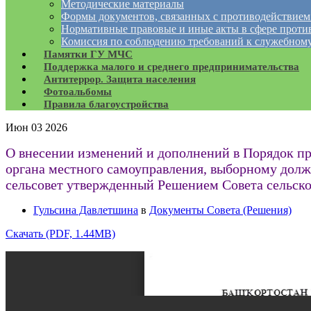
Методические материалы
Формы документов, связанных с противодействием
Нормативные правовые и иные акты в сфере проти
Комиссия по соблюдению требований к служебному
Памятки ГУ МЧС
Поддержка малого и среднего предпринимательства
Антитеррор. Защита населения
Фотоальбомы
Правила благоустройства
Июн
03
2026
О внесении изменений и дополнений в Порядок пр
органа местного самоуправления, выборному долж
сельсовет утвержденный Решением Совета сельског
Гульсина Давлетшина
в
Документы Совета (Решения)
Скачать (PDF, 1.44MB)