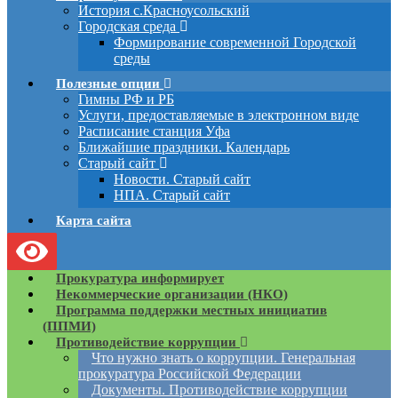
История с.Красноусольский
Городская среда
Формирование современной Городской
среды
Полезные опции
Гимны РФ и РБ
Услуги, предоставляемые в электронном виде
Расписание станция Уфа
Ближайшие праздники. Календарь
Старый сайт
Новости. Старый сайт
НПА. Старый сайт
Карта сайта
Прокуратура информирует
Некоммерческие организации (НКО)
Программа поддержки местных инициатив
(ППМИ)
Противодействие коррупции
Что нужно знать о коррупции. Генеральная
прокуратура Российской Федерации
Документы. Противодействие коррупции