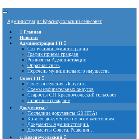
Вкл/
выкл
Администрация Красноусольский сельсовет
навигации
Главная
Новости
Администрация ГП
Сотрудники администрации
График приема граждан
Реквизиты Администрации
Обратная связь
Перечень муниципального имущества
Совет ГП
Совет поселения. Депутаты
Схемы избирательных округов
Старосты СП Красноусольский сельсовет
Почетные граждане
Документы
Последние документы (20 НПА)
Каталог документов по всем категориям
Документы Администрации.
Документы Совета. Решения…
с. Красноусольский