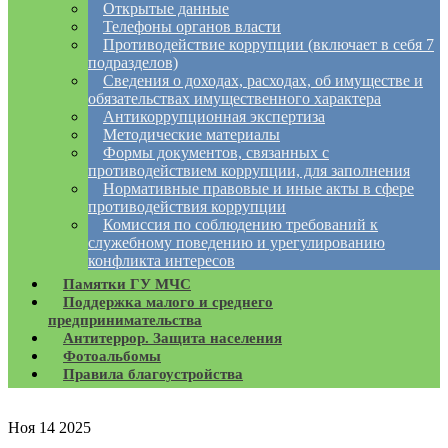
Открытые данные
Телефоны органов власти
Противодействие коррупции (включает в себя 7
подразделов)
Сведения о доходах, расходах, об имуществе и
обязательствах имущественного характера
Антикоррупционная экспертиза
Методические материалы
Формы документов, связанных с
противодействием коррупции, для заполнения
Нормативные правовые и иные акты в сфере
противодействия коррупции
Комиссия по соблюдению требований к
служебному поведению и урегулированию
конфликта интересов
Памятки ГУ МЧС
Поддержка малого и среднего
предпринимательства
Антитеррор. Защита населения
Фотоальбомы
Правила благоустройства
Ноя
14
2025