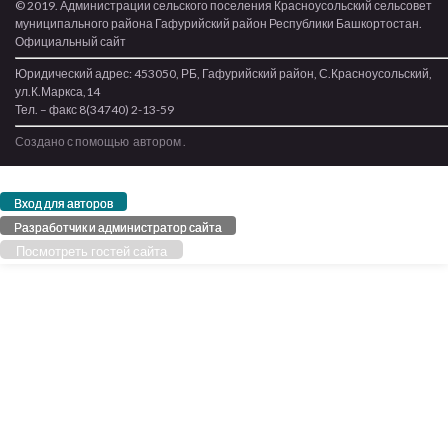
© 2019. Администрации сельского поселения Красноусольский сельсовет
муниципального района Гафурийский район Республики Башкортостан.
Официальный сайт
Юридический адрес: 453050, РБ, Гафурийский район, С.Красноусольский,
ул.К.Маркса,14
Тел. – факс 8(34740) 2-13-59
Создано с помощью
автором
.
Вход для авторов
Разработчик и администратор сайта
Посмотреть гостей сайта