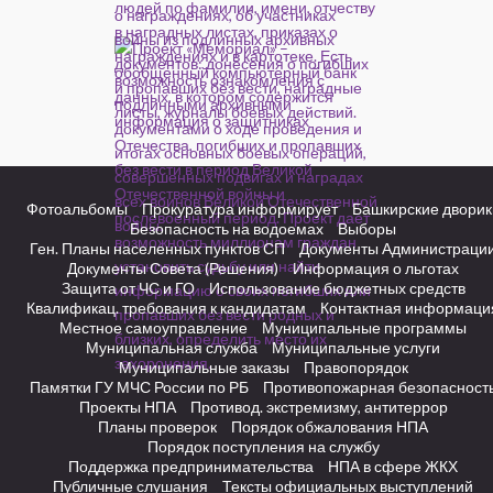
Фотоальбомы
Прокуратура информирует
Башкирские дворик
Безопасность на водоемах
Выборы
Ген. Планы населенных пунктов СП
Документы Администраци
Документы Совета (Решения)
Информация о льготах
Защита от ЧС и ГО
Использование бюджетных средств
Квалификац. требования к кандидатам
Контактная информаци
Местное самоуправление
Муниципальные программы
Муниципальная служба
Муниципальные услуги
Муниципальные заказы
Правопорядок
Памятки ГУ МЧС России по РБ
Противопожарная безопасност
Проекты НПА
Противод. экстремизму, антитеррор
Планы проверок
Порядок обжалования НПА
Порядок поступления на службу
Поддержка предпринимательства
НПА в сфере ЖКХ
Публичные слушания
Тексты официальных выступлений