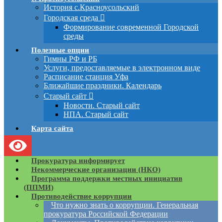
История с.Красноусольский
Городская среда
Формирование современной Городской
среды
Полезные опции
Гимны РФ и РБ
Услуги, предоставляемые в электронном виде
Расписание станция Уфа
Ближайшие праздники. Календарь
Старый сайт
Новости. Старый сайт
НПА. Старый сайт
Карта сайта
Прокуратура информирует
Некоммерческие организации (НКО)
Программа поддержки местных инициатив
(ППМИ)
Противодействие коррупции
Что нужно знать о коррупции. Генеральная
прокуратура Российской Федерации