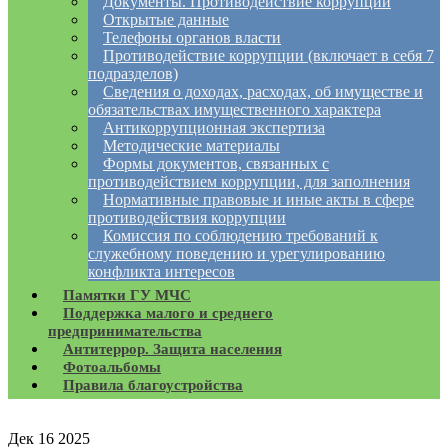
Документы. Противодействие коррупции
Открытые данные
Телефоны органов власти
Противодействие коррупции (включает в себя 7
подразделов)
Сведения о доходах, расходах, об имуществе и
обязательствах имущественного характера
Антикоррупционная экспертиза
Методические материалы
Формы документов, связанных с
противодействием коррупции, для заполнения
Нормативные правовые и иные акты в сфере
противодействия коррупции
Комиссия по соблюдению требований к
служебному поведению и урегулированию
конфликта интересов
Памятки ГУ МЧС
Поддержка малого и среднего
предпринимательства
Антитеррор. Защита населения
Фотоальбомы
Правила благоустройства
Дек
16
2025