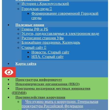
История с.Красноусольский
Городская среда
Формирование современной Городской
среды
Полезные опции
Гимны РФ и РБ
Услуги, предоставляемые в электронном виде
Расписание станция Уфа
Ближайшие праздники. Календарь
Старый сайт
Новости. Старый сайт
НПА. Старый сайт
Карта сайта
Прокуратура информирует
Некоммерческие организации (НКО)
Программа поддержки местных инициатив
(ППМИ)
Противодействие коррупции
Что нужно знать о коррупции. Генеральная
прокуратура Российской Федерации