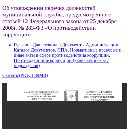
Об утверждении перечня должностей
муниципальной службы, предусмотренного
статьей 12 Федерального закона от 25 декабря
2008г. № 283-ФЗ «О противодействии
коррупции»
Гульсина Давлетшина
в
Документы Администрации
,
Каталог Документов, НПА
,
Нормативные правовые и
иные акты в сфере противодействия коррупции
,
Противодействие коррупции (включает в себя 7
подразделов)
Скачать (PDF, 1.39MB)