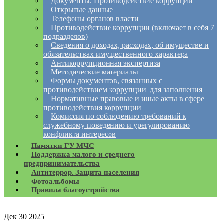
Документы. Противодействие коррупции
Открытые данные
Телефоны органов власти
Противодействие коррупции (включает в себя 7
подразделов)
Сведения о доходах, расходах, об имуществе и
обязательствах имущественного характера
Антикоррупционная экспертиза
Методические материалы
Формы документов, связанных с
противодействием коррупции, для заполнения
Нормативные правовые и иные акты в сфере
противодействия коррупции
Комиссия по соблюдению требований к
служебному поведению и урегулированию
конфликта интересов
Памятки ГУ МЧС
Поддержка малого и среднего
предпринимательства
Антитеррор. Защита населения
Фотоальбомы
Правила благоустройства
Дек
30
2025