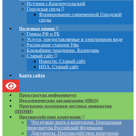
История с.Красноусольский
Городская среда
Формирование современной Городской
среды
Полезные опции
Гимны РФ и РБ
Услуги, предоставляемые в электронном виде
Расписание станция Уфа
Ближайшие праздники. Календарь
Старый сайт
Новости. Старый сайт
НПА. Старый сайт
Карта сайта
Прокуратура информирует
Некоммерческие организации (НКО)
Программа поддержки местных инициатив
(ППМИ)
Противодействие коррупции
Что нужно знать о коррупции. Генеральная
прокуратура Российской Федерации
Документы. Противодействие коррупции