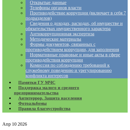
Открытые данные
Телефоны органов власти
Противодействие коррупции (включает в себя 7
подразделов)
Сведения о доходах, расходах, об имуществе и
обязательствах имущественного характера
Антикоррупционная экспертиза
Методические материалы
Формы документов, связанных с
противодействием коррупции, для заполнения
Нормативные правовые и иные акты в сфере
противодействия коррупции
Комиссия по соблюдению требований к
служебному поведению и урегулированию
конфликта интересов
Памятки ГУ МЧС
Поддержка малого и среднего
предпринимательства
Антитеррор. Защита населения
Фотоальбомы
Правила благоустройства
Апр
10
2026