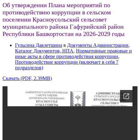
Об утверждении Плана мероприятий по
противодействию коррупции в сельском
поселении Красноусольский сельсовет
муниципального района Гафурийский район
Республики Башкортостан на 2026-2029 годы
Гульсина Давлетшина
в
Документы Администрации
,
Каталог Документов, НПА
,
Нормативные правовые и
иные акты в сфере противодействия коррупции
,
Противодействие коррупции (включает в себя 7
подразделов)
Скачать (PDF, 2.39MB)