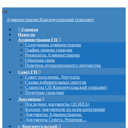
Вкл/
выкл
Администрация Красноусольский сельсовет
навигации
Главная
Новости
Администрация ГП
Сотрудники администрации
График приема граждан
Реквизиты Администрации
Обратная связь
Перечень муниципального имущества
Совет ГП
Совет поселения. Депутаты
Схемы избирательных округов
Старосты СП Красноусольский сельсовет
Почетные граждане
Документы
Последние документы (20 НПА)
Каталог документов по всем категориям
Документы Администрации.
Документы Совета. Решения…
с. Красноусольский