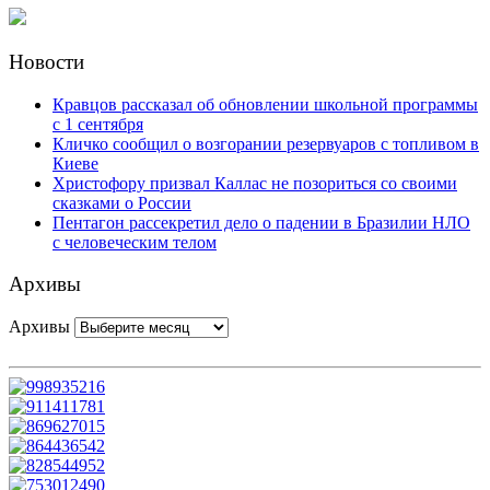
Новости
Кравцов рассказал об обновлении школьной программы
с 1 сентября
Кличко сообщил о возгорании резервуаров с топливом в
Киеве
Христофору призвал Каллас не позориться со своими
сказками о России
Пентагон рассекретил дело о падении в Бразилии НЛО
с человеческим телом
Архивы
Архивы