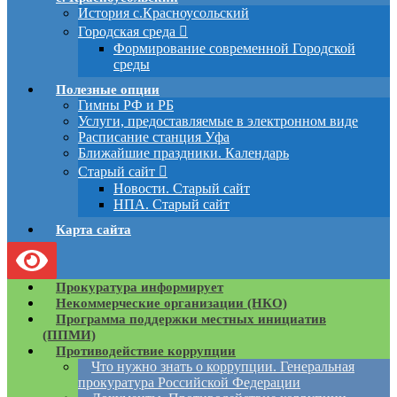
История с.Красноусольский
Городская среда
Формирование современной Городской
среды
Полезные опции
Гимны РФ и РБ
Услуги, предоставляемые в электронном виде
Расписание станция Уфа
Ближайшие праздники. Календарь
Старый сайт
Новости. Старый сайт
НПА. Старый сайт
Карта сайта
Прокуратура информирует
Некоммерческие организации (НКО)
Программа поддержки местных инициатив
(ППМИ)
Противодействие коррупции
Что нужно знать о коррупции. Генеральная
прокуратура Российской Федерации