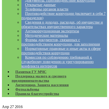
Документы. Противодействие коррупции
Открытые данные
Телефоны органов власти
Противодействие коррупции (включает в себя 7
подразделов)
Сведения о доходах, расходах, об имуществе и
обязательствах имущественного характера
Антикоррупционная экспертиза
Методические материалы
Формы документов, связанных с
противодействием коррупции, для заполнения
Нормативные правовые и иные акты в сфере
противодействия коррупции
Комиссия по соблюдению требований к
служебному поведению и урегулированию
конфликта интересов
Памятки ГУ МЧС
Поддержка малого и среднего
предпринимательства
Антитеррор. Защита населения
Фотоальбомы
Правила благоустройства
Апр
27
2016