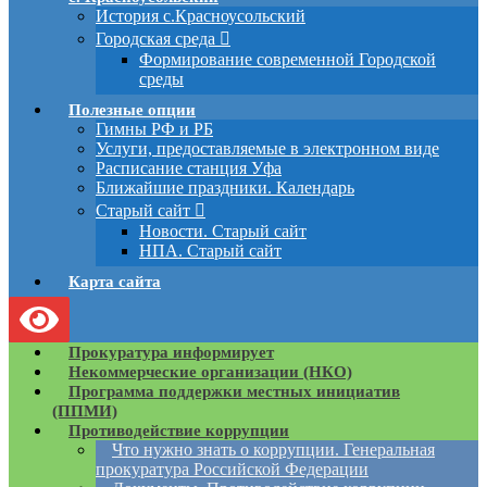
История с.Красноусольский
Городская среда
Формирование современной Городской
среды
Полезные опции
Гимны РФ и РБ
Услуги, предоставляемые в электронном виде
Расписание станция Уфа
Ближайшие праздники. Календарь
Старый сайт
Новости. Старый сайт
НПА. Старый сайт
Карта сайта
Прокуратура информирует
Некоммерческие организации (НКО)
Программа поддержки местных инициатив
(ППМИ)
Противодействие коррупции
Что нужно знать о коррупции. Генеральная
прокуратура Российской Федерации