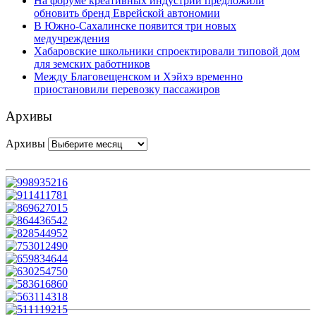
На форуме креативных индустрий предложили
обновить бренд Еврейской автономии
В Южно-Сахалинске появится три новых
медучреждения
Хабаровские школьники спроектировали типовой дом
для земских работников
Между Благовещенском и Хэйхэ временно
приостановили перевозку пассажиров
Архивы
Архивы