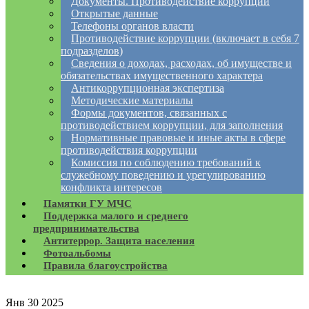
Документы. Противодействие коррупции
Открытые данные
Телефоны органов власти
Противодействие коррупции (включает в себя 7
подразделов)
Сведения о доходах, расходах, об имуществе и
обязательствах имущественного характера
Антикоррупционная экспертиза
Методические материалы
Формы документов, связанных с
противодействием коррупции, для заполнения
Нормативные правовые и иные акты в сфере
противодействия коррупции
Комиссия по соблюдению требований к
служебному поведению и урегулированию
конфликта интересов
Памятки ГУ МЧС
Поддержка малого и среднего
предпринимательства
Антитеррор. Защита населения
Фотоальбомы
Правила благоустройства
Янв
30
2025