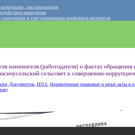
 коррупции, для заполнения
водействия коррупции
 поведению и урегулированию конфликта интересов
ля нанимателя (работодателя) о фактах обращения
расноусольский сельсовет к совершению коррупци
алог Документов, НПА
,
Нормативные правовые и иные акты в с
лов)