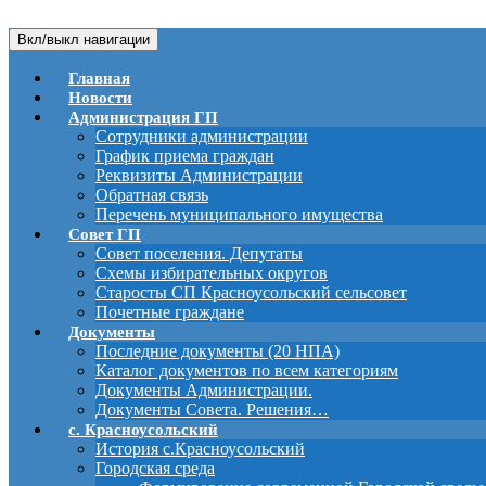
Вкл/выкл навигации
Главная
Новости
Администрация ГП
Сотрудники администрации
График приема граждан
Реквизиты Администрации
Обратная связь
Перечень муниципального имущества
Совет ГП
Совет поселения. Депутаты
Схемы избирательных округов
Старосты СП Красноусольский сельсовет
Почетные граждане
Документы
Последние документы (20 НПА)
Каталог документов по всем категориям
Документы Администрации.
Документы Совета. Решения…
с. Красноусольский
История с.Красноусольский
Городская среда