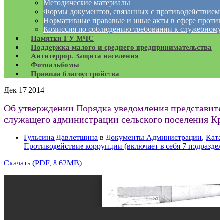
Методические материалы
Формы документов, связанных с противодействием
Нормативные правовые и иные акты в сфере проти
Комиссия по соблюдению требований к служебному
Памятки ГУ МЧС
Поддержка малого и среднего предпринимательства
Антитеррор. Защита населения
Фотоальбомы
Правила благоустройства
Дек
17
2014
Об утверждении Порядка уведомления представите
служащего администрации сельского поселения К
Гульсина Давлетшина
в
Документы Администрации
,
Кат
Противодействие коррупции (включает в себя 7 подразде
Скачать (PDF, 8.62MB)