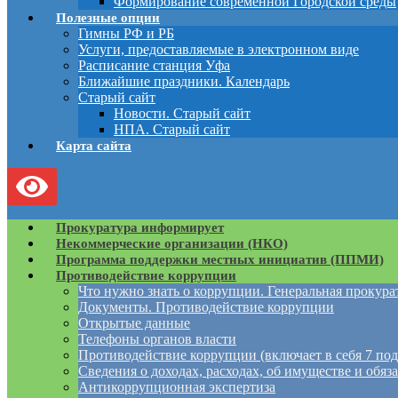
Формирование современной Городской среды
Полезные опции
Гимны РФ и РБ
Услуги, предоставляемые в электронном виде
Расписание станция Уфа
Ближайшие праздники. Календарь
Старый сайт
Новости. Старый сайт
НПА. Старый сайт
Карта сайта
Прокуратура информирует
Некоммерческие организации (НКО)
Программа поддержки местных инициатив (ППМИ)
Противодействие коррупции
Что нужно знать о коррупции. Генеральная прокур
Документы. Противодействие коррупции
Открытые данные
Телефоны органов власти
Противодействие коррупции (включает в себя 7 под
Сведения о доходах, расходах, об имуществе и обяз
Антикоррупционная экспертиза