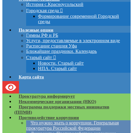
История с.Красноусольский
Городская среда
Формирование современной Городской
среды
Полезные опции
Гимны РФ и РБ
Услуги, предоставляемые в электронном виде
Расписание станция Уфа
Ближайшие праздники. Календарь
Старый сайт
Новости. Старый сайт
НПА. Старый сайт
Карта сайта
Прокуратура информирует
Некоммерческие организации (НКО)
Программа поддержки местных инициатив
(ППМИ)
Противодействие коррупции
Что нужно знать о коррупции. Генеральная
прокуратура Российской Федерации