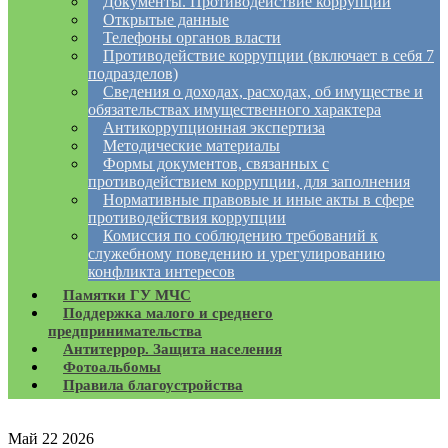
Документы. Противодействие коррупции
Открытые данные
Телефоны органов власти
Противодействие коррупции (включает в себя 7
подразделов)
Сведения о доходах, расходах, об имуществе и
обязательствах имущественного характера
Антикоррупционная экспертиза
Методические материалы
Формы документов, связанных с
противодействием коррупции, для заполнения
Нормативные правовые и иные акты в сфере
противодействия коррупции
Комиссия по соблюдению требований к
служебному поведению и урегулированию
конфликта интересов
Памятки ГУ МЧС
Поддержка малого и среднего
предпринимательства
Антитеррор. Защита населения
Фотоальбомы
Правила благоустройства
Май
22
2026