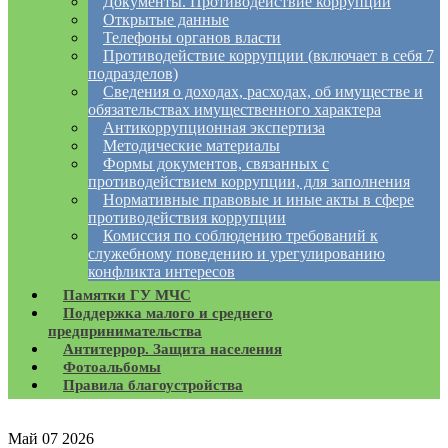
Документы. Противодействие коррупции
Открытые данные
Телефоны органов власти
Противодействие коррупции (включает в себя 7
подразделов)
Сведения о доходах, расходах, об имуществе и
обязательствах имущественного характера
Антикоррупционная экспертиза
Методические материалы
Формы документов, связанных с
противодействием коррупции, для заполнения
Нормативные правовые и иные акты в сфере
противодействия коррупции
Комиссия по соблюдению требований к
служебному поведению и урегулированию
конфликта интересов
Памятки ГУ МЧС
Поддержка малого и среднего
предпринимательства
Антитеррор. Защита населения
Фотоальбомы
Правила благоустройства
Май
07
2026