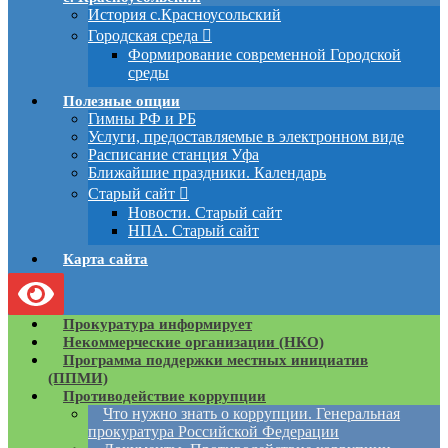
История с.Красноусольский
Городская среда
Формирование современной Городской
среды
Полезные опции
Гимны РФ и РБ
Услуги, предоставляемые в электронном виде
Расписание станция Уфа
Ближайшие праздники. Календарь
Старый сайт
Новости. Старый сайт
НПА. Старый сайт
Карта сайта
Прокуратура информирует
Некоммерческие организации (НКО)
Программа поддержки местных инициатив
(ППМИ)
Противодействие коррупции
Что нужно знать о коррупции. Генеральная
прокуратура Российской Федерации