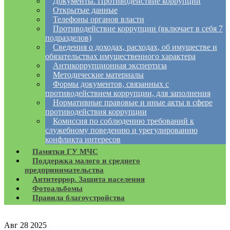
Документы. Противодействие коррупции
Открытые данные
Телефоны органов власти
Противодействие коррупции (включает в себя 7
подразделов)
Сведения о доходах, расходах, об имуществе и
обязательствах имущественного характера
Антикоррупционная экспертиза
Методические материалы
Формы документов, связанных с
противодействием коррупции, для заполнения
Нормативные правовые и иные акты в сфере
противодействия коррупции
Комиссия по соблюдению требований к
служебному поведению и урегулированию
конфликта интересов
Памятки ГУ МЧС
Поддержка малого и среднего
предпринимательства
Антитеррор. Защита населения
Фотоальбомы
Правила благоустройства
Авг
28
2025