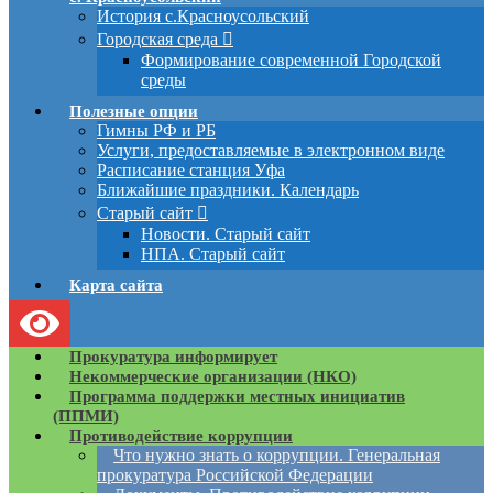
История с.Красноусольский
Городская среда
Формирование современной Городской
среды
Полезные опции
Гимны РФ и РБ
Услуги, предоставляемые в электронном виде
Расписание станция Уфа
Ближайшие праздники. Календарь
Старый сайт
Новости. Старый сайт
НПА. Старый сайт
Карта сайта
Прокуратура информирует
Некоммерческие организации (НКО)
Программа поддержки местных инициатив
(ППМИ)
Противодействие коррупции
Что нужно знать о коррупции. Генеральная
прокуратура Российской Федерации