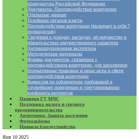
прокуратура Российской Федерации
Документы. Противодействие коррупции
Открытые данные
Телефоны органов власти
Противодействие коррупции (включает в себя 7
подразделов)
Сведения о доходах, расходах, об имуществе и
обязательствах имущественного характера
Антикоррупционная экспертиза
Методические материалы
Формы документов, связанных с
противодействием коррупции, для заполнения
Нормативные правовые и иные акты в сфере
противодействия коррупции
Комиссия по соблюдению требований к
служебному поведению и урегулированию
конфликта интересов
Памятки ГУ МЧС
Поддержка малого и среднего
предпринимательства
Антитеррор. Защита населения
Фотоальбомы
Правила благоустройства
Янв
10
2025