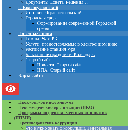
Документы Совета. Решения…
с. Красноусольский
История с.Красноусольский
Городская среда
Формирование современной Городской
среды
Полезные опции
Гимны РФ и РБ
Услуги, предоставляемые в электронном виде
Расписание станция Уфа
Ближайшие праздники. Календарь
Старый сайт
Новости. Старый сайт
НПА. Старый сайт
Карта сайта
Прокуратура информирует
Некоммерческие организации (НКО)
Программа поддержки местных инициатив
(ППМИ)
Противодействие коррупции
Что нужно знать о коррупции. Генеральная