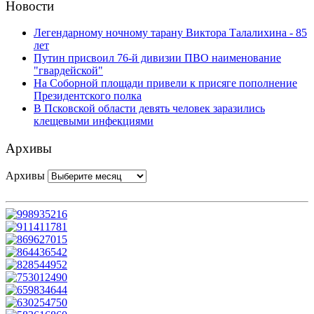
Новости
Легендарному ночному тарану Виктора Талалихина - 85
лет
Путин присвоил 76-й дивизии ПВО наименование
"гвардейской"
На Соборной площади привели к присяге пополнение
Президентского полка
В Псковской области девять человек заразились
клещевыми инфекциями
Архивы
Архивы