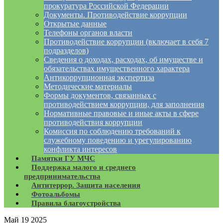
прокуратура Российской Федерации
Документы. Противодействие коррупции
Открытые данные
Телефоны органов власти
Противодействие коррупции (включает в себя 7
подразделов)
Сведения о доходах, расходах, об имуществе и
обязательствах имущественного характера
Антикоррупционная экспертиза
Методические материалы
Формы документов, связанных с
противодействием коррупции, для заполнения
Нормативные правовые и иные акты в сфере
противодействия коррупции
Комиссия по соблюдению требований к
служебному поведению и урегулированию
конфликта интересов
Памятки ГУ МЧС
Поддержка малого и среднего
предпринимательства
Антитеррор. Защита населения
Фотоальбомы
Правила благоустройства
Май
19
2025