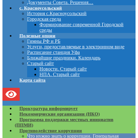
Документы Совета. Решения…
с. Красноусольский
История с.Красноусольский
Городская среда
Формирование современной Городской
среды
Полезные опции
Гимны РФ и РБ
Услуги, предоставляемые в электронном виде
Расписание станция Уфа
Ближайшие праздники. Календарь
Старый сайт
Новости. Старый сайт
НПА. Старый сайт
Карта сайта
Прокуратура информирует
Некоммерческие организации (НКО)
Программа поддержки местных инициатив
(ППМИ)
Противодействие коррупции
Что нужно знать о коррупции. Генеральная