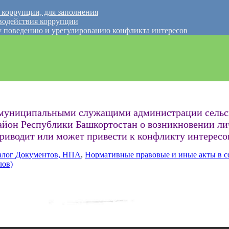
 коррупции, для заполнения
водействия коррупции
 поведению и урегулированию конфликта интересов
 муниципальными служащими администрации сельск
айон Республики Башкортостан о возникновении ли
риводит или может привести к конфликту интересо
алог Документов, НПА
,
Нормативные правовые и иные акты в с
лов)