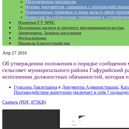
Методические материалы
Формы документов, связанных с противодействием
Нормативные правовые и иные акты в сфере проти
Комиссия по соблюдению требований к служебному
Памятки ГУ МЧС
Поддержка малого и среднего предпринимательства
Антитеррор. Защита населения
Фотоальбомы
Правила благоустройства
Апр
27
2016
Об утверждении положения о порядке сообщения
сельсовет муниципального района Гафурийский р
исполнении должностных обязанностей, которая п
Гульсина Давлетшина
в
Документы Администрации
,
Кат
Противодействие коррупции (включает в себя 7 подразде
Скачать (PDF, 875KB)