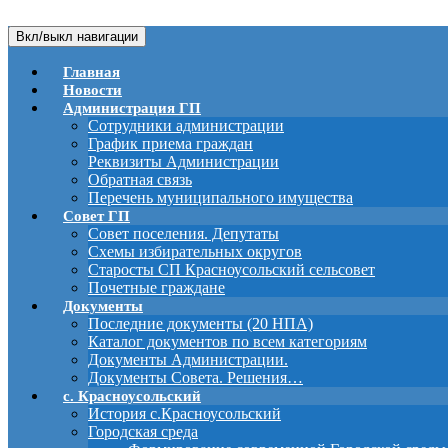
Вкл/выкл навигации
Главная
Новости
Администрация ГП
Сотрудники администрации
График приема граждан
Реквизиты Администрации
Обратная связь
Перечень муниципального имущества
Совет ГП
Совет поселения. Депутаты
Схемы избирательных округов
Старосты СП Красноусольский сельсовет
Почетные граждане
Документы
Последние документы (20 НПА)
Каталог документов по всем категориям
Документы Администрации.
Документы Совета. Решения…
с. Красноусольский
История с.Красноусольский
Городская среда