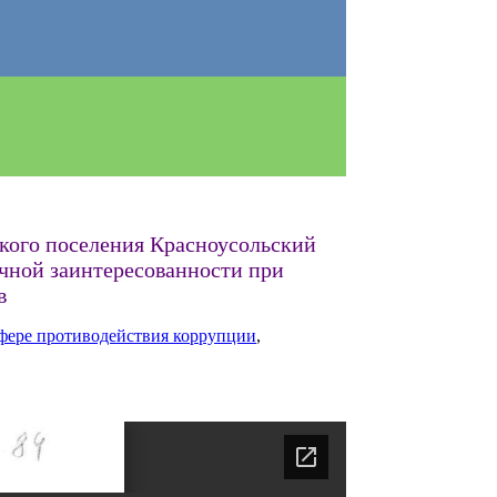
ого поселения Красноусольский
чной заинтересованности при
в
фере противодействия коррупции
,