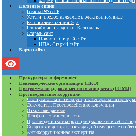
Формирование современной Городской среды
Полезные опции
Гимны РФ и РБ
Услуги, предоставляемые в электронном виде
Расписание станция Уфа
Ближайшие праздники. Календарь
Старый сайт
Новости. Старый сайт
НПА. Старый сайт
Карта сайта
Прокуратура информирует
Некоммерческие организации (НКО)
Программа поддержки местных инициатив (ППМИ)
Противодействие коррупции
Что нужно знать о коррупции. Генеральная прокур
Документы. Противодействие коррупции
Открытые данные
Телефоны органов власти
Противодействие коррупции (включает в себя 7 под
Сведения о доходах, расходах, об имуществе и обяз
Антикоррупционная экспертиза